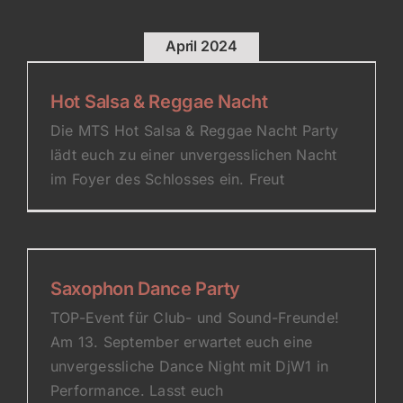
April 2024
Hot Salsa & Reggae Nacht
Die MTS Hot Salsa & Reggae Nacht Party
lädt euch zu einer unvergesslichen Nacht
im Foyer des Schlosses ein. Freut
Saxophon Dance Party
TOP-Event für Club- und Sound-Freunde!
Am 13. September erwartet euch eine
unvergessliche Dance Night mit DjW1 in
Performance. Lasst euch