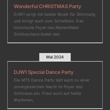
Wonderful CHRISTMAS Party
DJW1 sorgt mit bester Musik für Stimmung
und bringt euch zum Schwitzen. Das
historische Foyer des Marienthaler
Schlösschens bietet den
Mai 2024
DJW1 Special Dance Party
Die MTS Dance Party lädt euch zu einer
unvergesslichen Nacht im Foyer des
Schlosses ein. Freut euch auf heiße
Rhythmen,