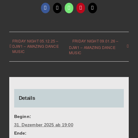
Facebook
X
WhatsApp
Pinterest
E-
Mail
FRIDAY NIGHT 05.12.25 –
FRIDAY NIGHT 09.01.26 –
DJW1 – AMAZING DANCE
DJW1 – AMAZING DANCE
MUSIC
MUSIC
Details
Beginn:
31. Dezember 2025 ab 19:00
Ende: