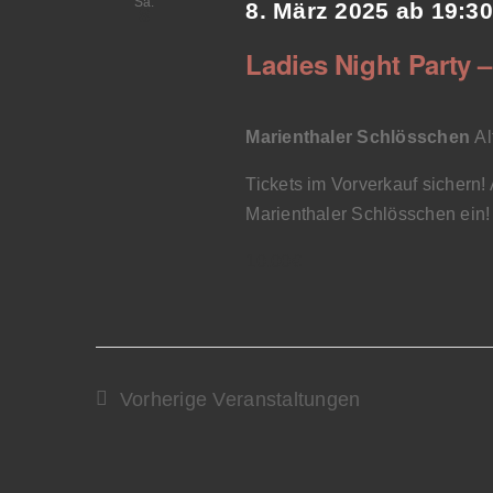
Sa.
8. März 2025 ab 19:30
8
Ladies Night Party –
Marienthaler Schlösschen
Al
Tickets im Vorverkauf siche
Marienthaler Schlösschen ein!
10,00€
Vorherige
Veranstaltungen